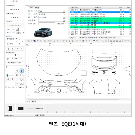
벤츠_EQE(1세대)