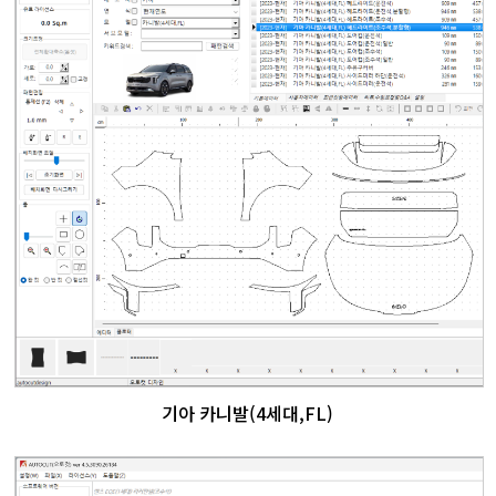
기아 카니발(4세대,FL)