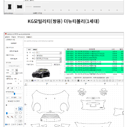
KG모빌리티(쌍용) 더뉴티볼리(1세대)