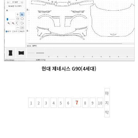
현대 제네시스 G90(4세대)
마
7
지
1
2
3
4
5
6
8
9
10
막