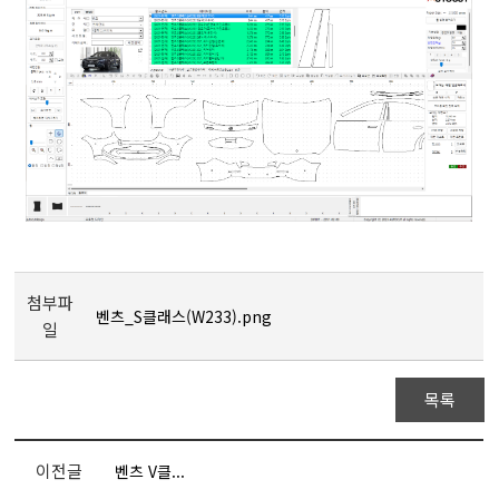
첨부파
벤츠_S클래스(W233).png
일
목록
이전글
벤츠 V클...